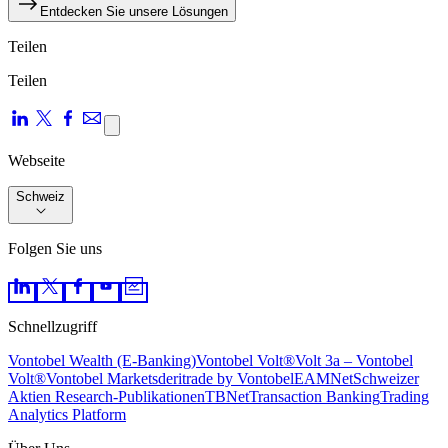
Entdecken Sie unsere Lösungen
Teilen
Teilen
Webseite
Schweiz
Folgen Sie uns
Schnellzugriff
Vontobel Wealth (E-Banking)
Vontobel Volt®
Volt 3a – Vontobel
Volt®
Vontobel Markets
deritrade by Vontobel
EAMNet
Schweizer
Aktien Research-Pu­bli­ka­tio­nen
TBNet
Transaction Banking
Trading
Analytics Platform