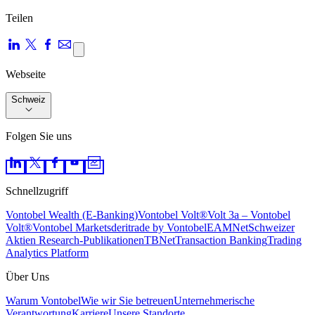
Teilen
Webseite
Schweiz
Folgen Sie uns
Schnellzugriff
Vontobel Wealth (E-Banking)
Vontobel Volt®
Volt 3a – Vontobel
Volt®
Vontobel Markets
deritrade by Vontobel
EAMNet
Schweizer
Aktien Research-Pu­bli­ka­tio­nen
TBNet
Transaction Banking
Trading
Analytics Platform
Über Uns
Warum Vontobel
Wie wir Sie betreuen
Unternehmerische
Verantwortung
Karriere
Unsere Standorte