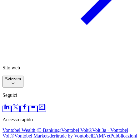
Sito web
Svizzera
Seguici
Accesso rapido
Vontobel Wealth (E-Banking)
Vontobel Volt®
Volt 3a - Vontobel
Volt®
Vontobel Markets
deritrade by Vontobel
EAMNet
Pubblicazioni