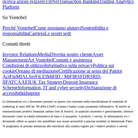
ricerca azioni svizzere
TBNet
Transaction Banking
Trading Analytics
Platform
Su Vontobel
Perché Vontobel
Come possiamo aiutarvi
Sostenibilita e
responsabilita
Carriera
Le nostri sedi
Contatti diretti
Investor Relations
Media
Diventa nostro cliente
Asset
Management
Art Vontobel
Contatti e assistenza
Condizioni di utilizzo
Informativa sulla privacy
Politica sui
cookie
Organo di mediazione
Certificazione ai sensi del Patriot
Act
FinMIA
LSerFi
LEI
MiFID / MiFIR
SFDR
SRD-
II
FATCA
AEI
UK Tax Strategy
Deposit Insurance
Scheme
Information, IT and cyber security
Dichiarazione di
accessibilità
Imprint
Le informazioni e/o i documenti presenti su questo sito rientrano nella classificazione di materiale di
marketing ai sensi dell’art. 68 della LSerFi svizzera e hanno scopo puramente informativo. In merito ai
summenzionati prodotti finanziari saremo lieti di fornirvi, in qualsiasi momento e gratuitamente, ulteriori
documenti come la scheda informativa di base o il prospetto. I prodotti, i servizi, le informazioni e/o i
documenti offerti su questo sito potrebbero non essere accessibili a persone residenti in determinati Paesi.
Vi preghiamo di prestare attenzione alle restrizioni alla vendita vigenti per i relativi prodotti o servizi.