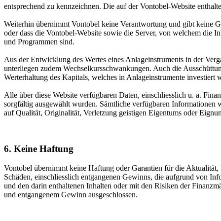
entsprechend zu kennzeichnen. Die auf der Vontobel-Website enthal
Weiterhin übernimmt Vontobel keine Verantwortung und gibt keine Ga
oder dass die Vontobel-Website sowie die Server, von welchem die I
und Programmen sind.
Aus der Entwicklung des Wertes eines Anlageinstruments in der Verg
unterliegen zudem Wechselkursschwankungen. Auch die Ausschüttunge
Werterhaltung des Kapitals, welches in Anlageinstrumente investiert 
Alle über diese Website verfügbaren Daten, einschliesslich u. a. Fin
sorgfältig ausgewählt wurden. Sämtliche verfügbaren Informatione
auf Qualität, Originalität, Verletzung geistigen Eigentums oder Eign
6. Keine Haftung
Vontobel übernimmt keine Haftung oder Garantien für die Aktualität, Ri
Schäden, einschliesslich entgangenen Gewinns, die aufgrund von Info
und den darin enthaltenen Inhalten oder mit den Risiken der Finanzm
und entgangenem Gewinn ausgeschlossen.