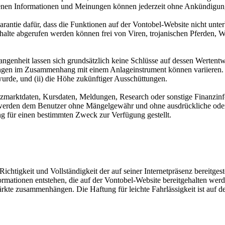
tenen Informationen und Meinungen können jederzeit ohne Ankündigun
rantie dafür, dass die Funktionen auf der Vontobel-Website nicht unte
nhalte abgerufen werden können frei von Viren, trojanischen Pferden,
angenheit lassen sich grundsätzlich keine Schlüsse auf dessen Werten
n im Zusammenhang mit einem Anlageinstrument können variieren. Von
wurde, und (ii) die Höhe zukünftiger Ausschüttungen.
anzmarktdaten, Kursdaten, Meldungen, Research oder sonstige Finanzinfo
n werden dem Benutzer ohne Mängelgewähr und ohne ausdrückliche ode
ung für einen bestimmten Zweck zur Verfügung gestellt.
chtigkeit und Vollständigkeit der auf seiner Internetpräsenz bereitgeste
rmationen entstehen, die auf der Vontobel-Website bereitgehalten werd
ärkte zusammenhängen. Die Haftung für leichte Fahrlässigkeit ist auf 